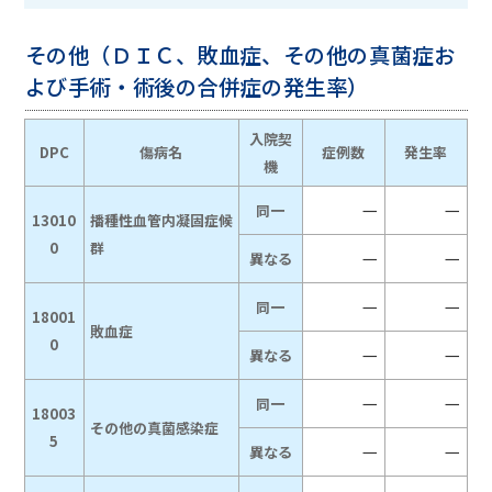
その他（ＤＩＣ、敗血症、その他の真菌症お
よび手術・術後の合併症の発生率）
入院契
DPC
傷病名
症例数
発生率
機
－
－
同一
13010
播種性血管内凝固症候
0
群
－
－
異なる
－
－
同一
18001
敗血症
0
－
－
異なる
－
－
同一
18003
その他の真菌感染症
5
－
－
異なる