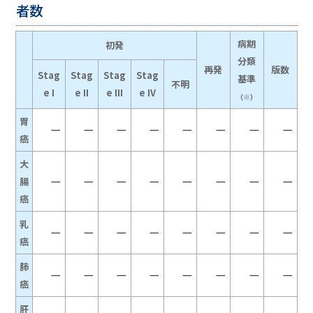
者数
病期
初発
分類
再発
版数
Stag
Stag
Stag
Stag
基準
不明
e I
e II
e III
e IV
（※）
胃
－
－
－
－
－
－
－
－
癌
大
－
－
－
－
－
－
－
－
腸
癌
乳
－
－
－
－
－
－
－
－
癌
肺
－
－
－
－
－
－
－
－
癌
肝