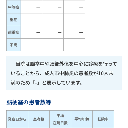
－
－
－
中等症
－
－
－
重症
－
－
－
超重症
－
－
－
不明
当院は脳卒中や頭部外傷を中心に診療を行って
いることから、成人市中肺炎の患者数が10人未
満のため「-」と表示しています。
脳梗塞の患者数等
平均
発症日から
患者数
平均年齢
転院率
在院日数