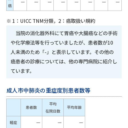
－
－
－
－
－
－
－
－
癌
※ 1：UICC TNM分類，2：癌取扱い規約
当院の消化器外科にて胃癌や大腸癌などの手術
や化学療法等を行っていましたが、患者数が10
人未満のため「-」と表示しています。その他の
癌患者の診療については、他の専門病院に紹介し
ています。
成人市中肺炎の重症度別患者数等
平均
患者数
平均年齢
在院日数
－
－
－
軽症