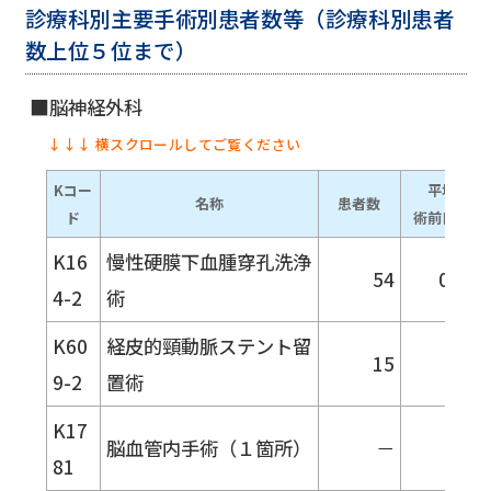
診療科別主要手術別患者数等（診療科別患者
数上位５位まで）
脳神経外科
↓↓↓ 横スクロールしてご覧ください
Kコー
平均
名称
患者数
ド
術前日数
K16
慢性硬膜下血腫穿孔洗浄
54
0.28
4-2
術
K60
経皮的頸動脈ステント留
15
3.6
9-2
置術
K17
脳血管内手術（１箇所）
－
－
81