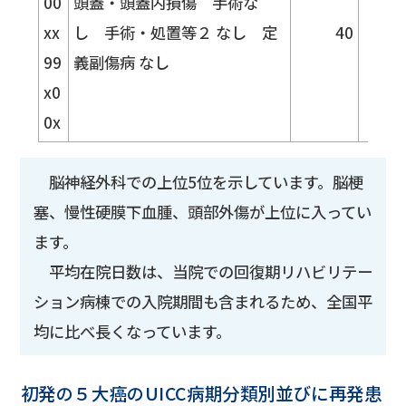
00
頭蓋・頭蓋内損傷 手術な
xx
し 手術・処置等２ なし 定
40
10.
99
義副傷病 なし
x0
0x
脳神経外科での上位5位を示しています。脳梗
塞、慢性硬膜下血腫、頭部外傷が上位に入ってい
ます。
平均在院日数は、当院での回復期リハビリテー
ション病棟での入院期間も含まれるため、全国平
均に比べ長くなっています。
初発の５大癌のUICC病期分類別並びに再発患