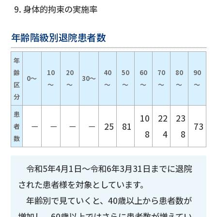
身体的拘束の実施率
年齢階級別退院患者数
年
齢
10
20
40
50
60
70
80
90
0～
30～
区
～
～
～
～
～
～
～
～
分
患
10
22
23
－
－
－
－
25
81
73
者
8
4
8
数
令和5年4月1日～令和6年3月31日までに退院
された患者様を対象としています。
年齢別で見ていくと、40歳以上から患者数が
増加し、60歳以上ではさらに患者数が増えてい