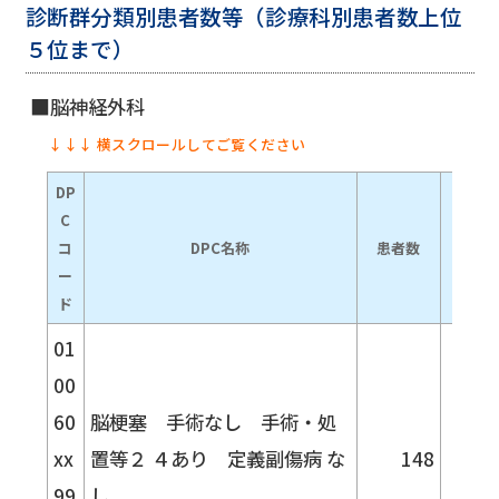
診断群分類別患者数等（診療科別患者数上位
５位まで）
脳神経外科
↓↓↓ 横スクロールしてご覧ください
DP
C
平均
コ
DPC名称
患者数
在院日
ー
（自院
ド
01
00
60
脳梗塞 手術なし 手術・処
xx
置等２ ４あり 定義副傷病 な
148
24.
99
し