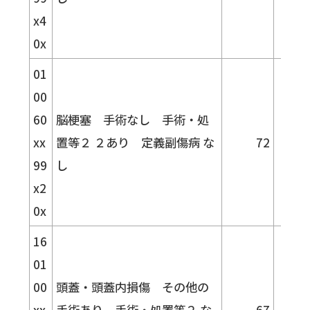
x4
0x
01
00
60
脳梗塞 手術なし 手術・処
xx
置等２ ２あり 定義副傷病 な
72
33.
99
し
x2
0x
16
01
00
頭蓋・頭蓋内損傷 その他の
xx
手術あり 手術・処置等２ な
67
11.