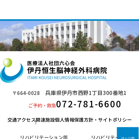
兵庫県伊丹市西野1丁目300番地1
〒664-0028
072-781-6600
ご予約・救急
交通アクセス
関連施設
個人情報保護方針・サイトポリシー
リハビリテーション部
リハビリテーション部
ページの