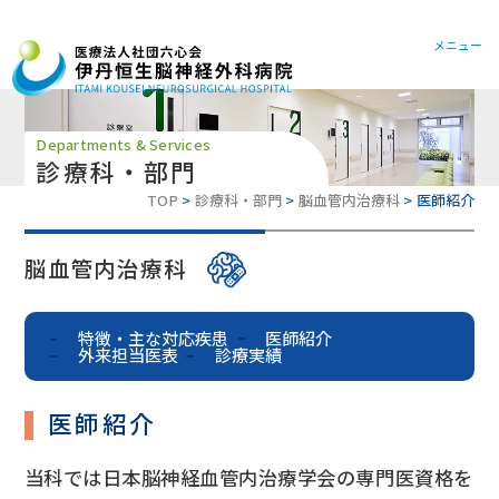
072-78
メニュー
Departments & Services
診療科・部門
TOP
診療科・部門
脳血管内治療科
医師紹介
脳血管内治療科
特徴・主な対応疾患
医師紹介
外来担当医表
診療実績
医師紹介
当科では日本脳神経血管内治療学会の専門医資格を