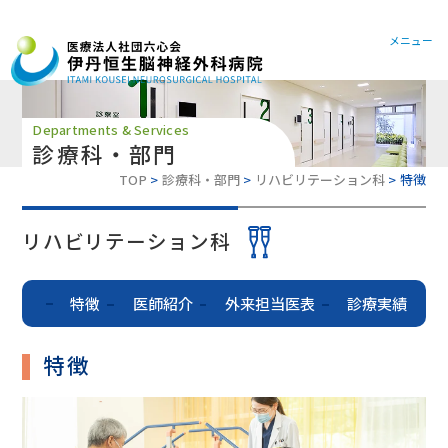
072-78
メニュー
Departments & Services
診療科・部門
TOP
診療科・部門
リハビリテーション科
特徴
リハビリテーション科
特徴
医師紹介
外来担当医表
診療実績
特徴