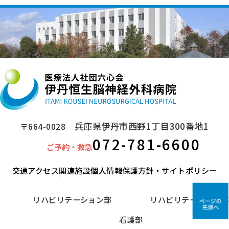
兵庫県伊丹市西野1丁目300番地1
〒664-0028
072-781-6600
ご予約・救急
交通アクセス
関連施設
個人情報保護方針・サイトポリシー
リハビリテーション部
リハビリテーション部
ページの
先頭へ
看護部