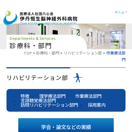
072-78
メニュー
Departments & Services
診療科・部門
TOP
診療科・部門
リハビリテーション部
作業療法部
門
リハビリテーション部
特徴
理学療法部門
作業療法部門
言語聴覚療法部門
訪問リハビリテーション部門
採用案内
学会・論文などの実績